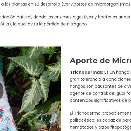
las plantas en su desarrollo (ver Aportes de microorganismos
radación natural, donde las enzimas digestivas y bacterias anaer
ila), la cual evita la pérdida de nitrógeno.
Aporte de Mic
Trichodermas:
Es un hongo b
gran tolerancia a condicione
hongos son causantes de dive
agente de control; de igual 
contenidos significativos de p
El Trichoderma probablemente
polifacético, es capaz de par
nemátodos y otros fitopatóg