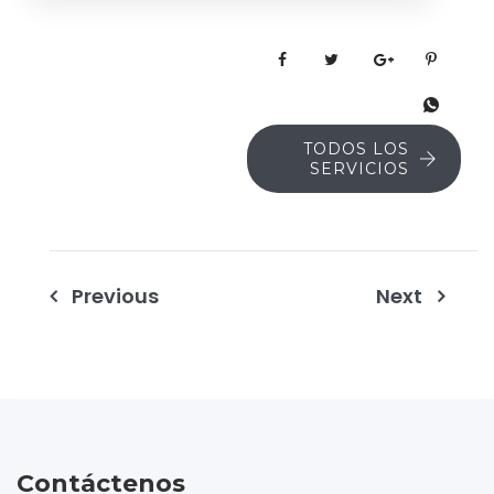
TODOS LOS
SERVICIOS
Navegación
Previous
Next
de
entradas
Contáctenos