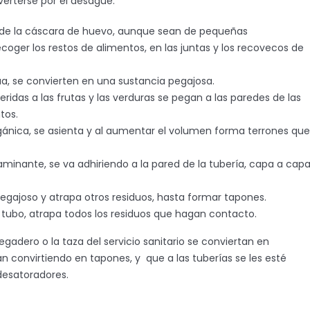
verterse por el desagüe:
 de la cáscara de huevo, aunque sean de pequeñas
oger los restos de alimentos, en las juntas y los recovecos de
ua, se convierten en una sustancia pegajosa.
idas a las frutas y las verduras se pegan a las paredes de las
tos.
ánica, se asienta y al aumentar el volumen forma terrones que
nante, se va adhiriendo a la pared de la tubería, capa a capa
egajoso y atrapa otros residuos, hasta formar tapones.
 tubo, atrapa todos los residuos que hagan contacto.
egadero o la taza del servicio sanitario se conviertan en
n convirtiendo en tapones, y que a las tuberías se les esté
desatoradores.