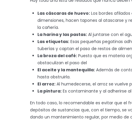
Hay toda una lista de residuos que nunca deben 
Las cáscaras de huevo:
Los bordes afilados
dimensiones, hacen tapones al atascarse y rec
la cañería.
La harina y las pastas:
Al juntarse con el ag
Las etiquetas:
Esas pequeñas pegatinas adher
tuberías y captan el paso de restos de alimen
La broza del café:
Puesto que es materia org
obstaculizan el paso del
El aceite y la mantequilla:
Además de contami
hasta obstruirla.
El arroz:
Al humedecerse, el arroz se vuelve p
La pintura:
Es contaminante y al adherirse al
En todo caso, lo recomendable es evitar que el fr
depósitos de sustancias que, con el tiempo, se va
dando un mantenimiento regular, por medio de 